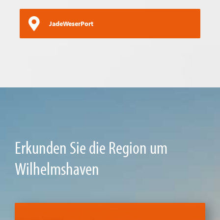
JadeWeserPort
Erkunden Sie die Region um
Wilhelmshaven