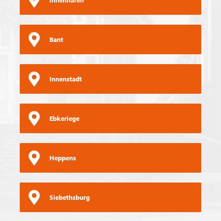
Bant
Innenstadt
Ebkeriege
Heppens
Siebethsburg