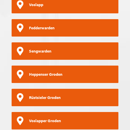
Voslapp
Fedderwarden
Sengwarden
Heppenser Groden
Rüstsieler Groden
Voslapper Groden