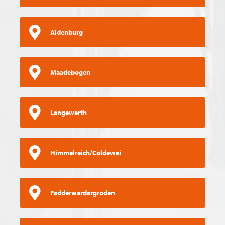
Aldenburg
Maadebogen
Langewerth
Himmelreich/Coldewei
Fedderwardergroden