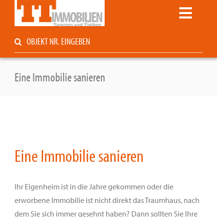
Zum
Toggle
Inhalt
springen
Navigati
Suche
Startseite
nach:
Kaufen / Mieten
Service
Eine Immobilie sanieren
Unternehmen
Kontakt
Immoblog
Privat vermarkten?
Eine Immobilie sanieren
Ihr Eigenheim ist in die Jahre gekommen oder die
erworbene Immobilie ist nicht direkt das Traumhaus, nach
dem Sie sich immer gesehnt haben? Dann sollten Sie Ihre