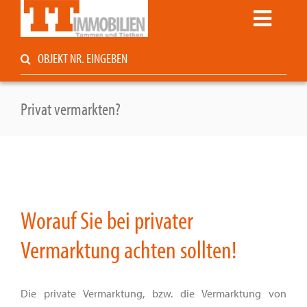
Zum
Toggle
Inhalt
springen
Navigati
Suche
Startseite
nach:
Kaufen / Mieten
Service
Privat vermarkten?
Unternehmen
Kontakt
Immoblog
Privat vermarkten?
Worauf Sie bei privater
Vermarktung achten sollten!
Die private Vermarktung, bzw. die Vermarktung von