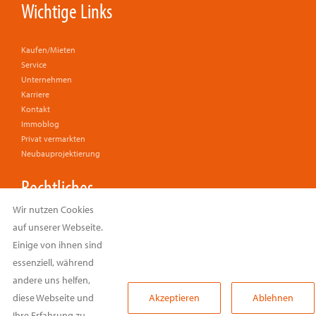
Wichtige Links
Kaufen/Mieten
Service
Unternehmen
Karriere
Kontakt
Immoblog
Privat vermarkten
Neubauprojektierung
Rechtliches
Wir nutzen Cookies
auf unserer Webseite.
Impressum
Datenschutzerklärung
Einige von ihnen sind
Cookie Einstellungen
essenziell, während
Widerrufsbelehrung
andere uns helfen,
Gewinnspiel-Teilnahmebedingungen
diese Webseite und
Akzeptieren
Ablehnen
Barrierefreie Homepage
Ihre Erfahrung zu