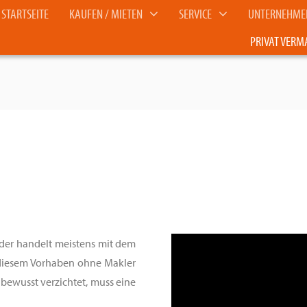
STARTSEITE
KAUFEN / MIETEN
SERVICE
UNTERNEHME
PRIVAT VERM
 der handelt meistens mit dem
ei diesem Vorhaben ohne Makler
bewusst verzichtet, muss eine