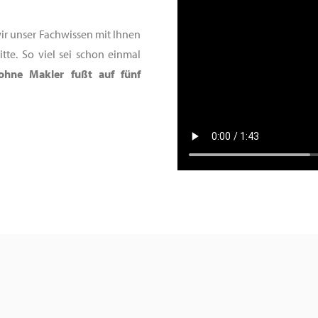
wir unser Fachwissen mit Ihnen
tte. So viel sei schon einmal
 ohne Makler fußt auf fünf