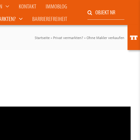
N
KONTAKT
IMMOBLOG
Suche
ARKTEN?
BARRIEREFREIHEIT
nach:
Toggl
Slidin
Startseite
»
Privat vermarkten?
»
Ohne Makler verkaufen
Bar
Area