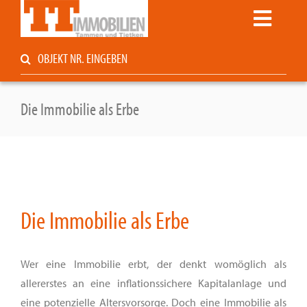
Zum
Toggle
Inhalt
springen
Navigati
Suche
Startseite
nach:
Kaufen / Mieten
Service
Die Immobilie als Erbe
Unternehmen
Kontakt
Immoblog
Privat vermarkten?
Die Immobilie als Erbe
Wer eine Immobilie erbt, der denkt womöglich als
allererstes an eine inflationssichere Kapitalanlage und
eine potenzielle Altersvorsorge. Doch eine Immobilie als