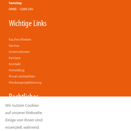
Samstag
09:00 - 12:00 Uhr
Wichtige Links
Kaufen/Mieten
Service
Unternehmen
Karriere
Kontakt
Immoblog
Privat vermarkten
Neubauprojektierung
Rechtliches
Wir nutzen Cookies
auf unserer Webseite.
Impressum
Datenschutzerklärung
Einige von ihnen sind
Cookie Einstellungen
essenziell, während
Widerrufsbelehrung