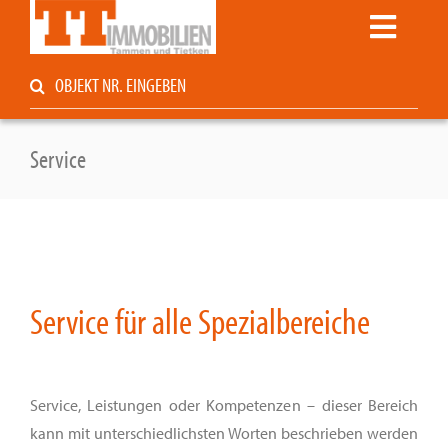
Zum
Toggle
Inhalt
springen
Navigati
Suche
Startseite
nach:
Kaufen / Mieten
Service
Service
Unternehmen
Kontakt
Immoblog
Privat vermarkten?
Service für alle Spezialbereiche
Service, Leistungen oder Kompetenzen – dieser Bereich
kann mit unterschiedlichsten Worten beschrieben werden