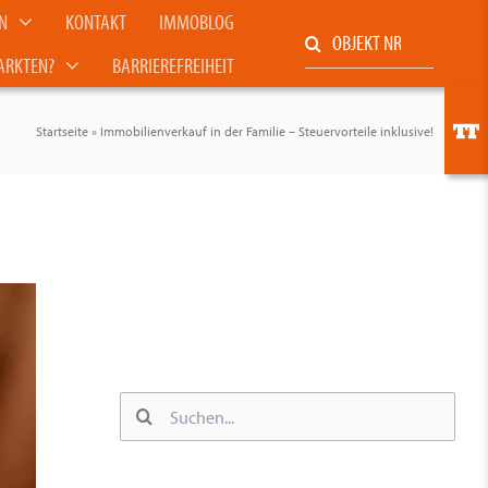
N
KONTAKT
IMMOBLOG
Suche
ARKTEN?
BARRIEREFREIHEIT
nach:
Toggl
Slidin
Startseite
»
Immobilienverkauf in der Familie – Steuervorteile inklusive!
Bar
Area
Suche
nach: