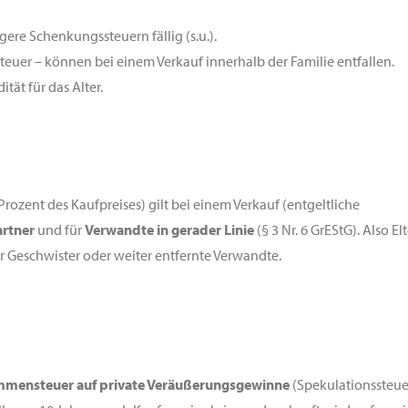
ere Schenkungssteuern fällig (s.u.).
uer – können bei einem Verkauf innerhalb der Familie entfallen.
tät für das Alter.
ozent des Kaufpreises) gilt bei einem Verkauf (entgeltliche
rtner
und für
Verwandte in gerader Linie
(§ 3 Nr. 6 GrEStG). Also El
ür Geschwister oder weiter entfernte Verwandte.
mensteuer auf private Veräußerungsgewinne
(Spekulationssteue