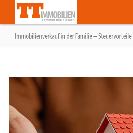
Zum
Inhalt
springen
Immobilienverkauf in der Familie – Steuervorteile 
Zeige
grösseres
Bild