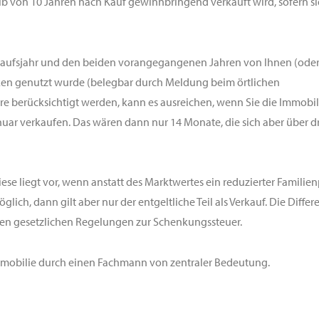
alb von 10 Jahren nach Kauf gewinnbringend verkauft wird, sofern si
erkaufsjahr und den beiden vorangegangenen Jahren von Ihnen (ode
en genutzt wurde (belegbar durch Meldung beim örtlichen
 berücksichtigt werden, kann es ausreichen, wenn Sie die Immobil
ar verkaufen. Das wären dann nur 14 Monate, die sich aber über d
iese liegt vor, wenn anstatt des Marktwertes ein reduzierter Familien
lich, dann gilt aber nur der entgeltliche Teil als Verkauf. Die Differ
den gesetzlichen Regelungen zur Schenkungssteuer.
 Immobilie durch einen Fachmann von zentraler Bedeutung.