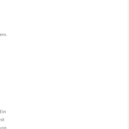
ern.
 Ein
mit
 von